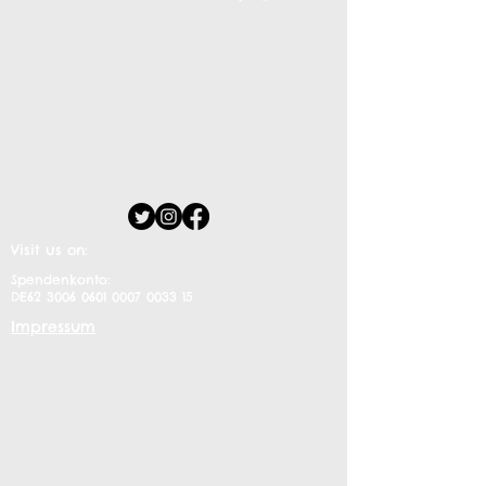
Fax:
+49 341
30391382
© 2017 by
MASO
Proudly
created with
Wix.com
Visit us on:
Spendenkonto:
DE62
3006 0601 0007 0033
15
Impressum