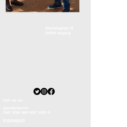
Telefon:
Adresse:
+49 341
Bachenpfad 13
30391381
04249 Leipzig
Fax:
+49 341
30391382
© 2017 by
MASO
Proudly
created with
Wix.com
Visit us on:
Spendenkonto:
DE62
3006 0601 0007 0033
15
Impressum