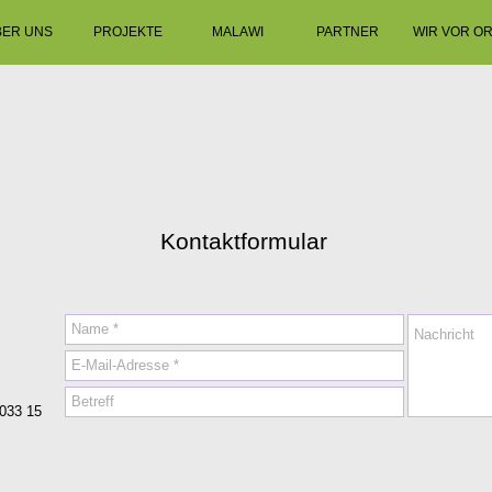
BER UNS
PROJEKTE
MALAWI
PARTNER
WIR VOR O
Kontaktformular
033 15