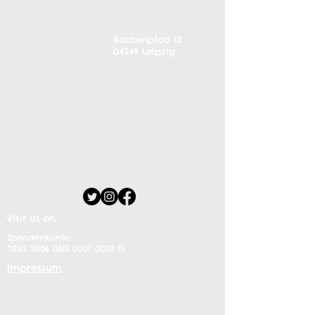
Telefon:
Adresse:
+49 341
Bachenpfad 13
30391381
04249 Leipzig
Fax:
+49 341
30391382
© 2017 by
MASO
Proudly
created with
Wix.com
Visit us on:
Spendenkonto:
DE62
3006 0601 0007 0033
15
Impressum